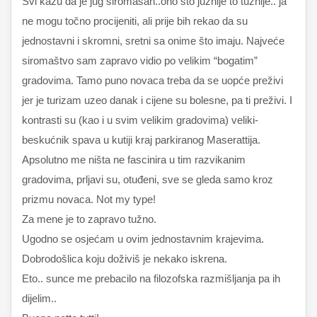
Svi kažu da je jug siromašan..ono što južnije to tužnije.. ja
ne mogu točno procijeniti, ali prije bih rekao da su
jednostavni i skromni, sretni sa onime što imaju. Najveće
siromaštvo sam zapravo vidio po velikim “bogatim”
gradovima. Tamo puno novaca treba da se uopće preživi
jer je turizam uzeo danak i cijene su bolesne, pa ti preživi. I
kontrasti su (kao i u svim velikim gradovima) veliki-
beskućnik spava u kutiji kraj parkiranog Maserattija.
Apsolutno me ništa ne fascinira u tim razvikanim
gradovima, prljavi su, otuđeni, sve se gleda samo kroz
prizmu novaca. Not my type!
Za mene je to zapravo tužno.
Ugodno se osjećam u ovim jednostavnim krajevima.
Dobrodošlica koju doživiš je nekako iskrena.
Eto.. sunce me prebacilo na filozofska razmišljanja pa ih
dijelim..