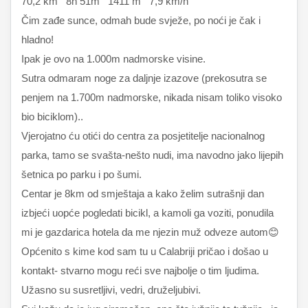
70,2 km 8h 51m 1411 m 7,9 km/h
Čim zađe sunce, odmah bude svježe, po noći je čak i
hladno!
Ipak je ovo na 1.000m nadmorske visine.
Sutra odmaram noge za daljnje izazove (prekosutra se
penjem na 1.700m nadmorske, nikada nisam toliko visoko
bio biciklom)..
Vjerojatno ću otići do centra za posjetitelje nacionalnog
parka, tamo se svašta-nešto nudi, ima navodno jako lijepih
šetnica po parku i po šumi.
Centar je 8km od smještaja a kako želim sutrašnji dan
izbjeći uopće pogledati bicikl, a kamoli ga voziti, ponudila
mi je gazdarica hotela da me njezin muž odveze autom😊
Općenito s kime kod sam tu u Calabriji pričao i došao u
kontakt- stvarno mogu reći sve najbolje o tim ljudima.
Užasno su susretljivi, vedri, druželjubivi.