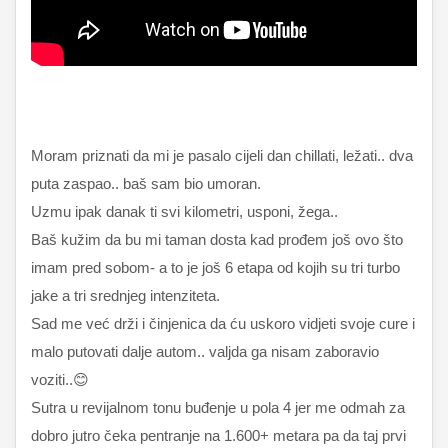
Moram priznati da mi je pasalo cijeli dan chillati, ležati.. dva
puta zaspao.. baš sam bio umoran.
Uzmu ipak danak ti svi kilometri, usponi, žega..
Baš kužim da bu mi taman dosta kad prođem još ovo što
imam pred sobom- a to je još 6 etapa od kojih su tri turbo
jake a tri srednjeg intenziteta.
Sad me već drži i činjenica da ću uskoro vidjeti svoje cure i
malo putovati dalje autom.. valjda ga nisam zaboravio
voziti..😊
Sutra u revijalnom tonu buđenje u pola 4 jer me odmah za
dobro jutro čeka pentranje na 1.600+ metara pa da taj prvi