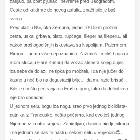
zasjalo, pa opet pljusak i nevreme pred Beogradom.
Ceste od kaldrme do novog asfalta, znači bilo je baš
svega.
Pred ulaz u BG, oko Zemuna, jedno 10-15km grozna
cesta, uska, grbava, blato, rupčage, šleper na šleperu.. ali
nakon prošlogodišnjih iskustava sa Napolijem, Palermom,
Rimom.. nema više nepoznanica. Zažmiriš i moliš boga (u
mom slučaju Hare Krišnu) da vozač šlepera kojeg čuješ
iza sebe da dolazi, ne tipka po mobitelu i da nije jučer do
kasno u noć bio na degustaciji brlje.. i da mu rade brisači..
Bilo je i nešto pentranja na Frušku goru, tako da definitivno
nije bilo dosadno.
U jednom selu, bogu iza nogu, sreo prvo jednog biciklista-
putnika iz Francuske, nešto pričamo, kad evo još jednog,
Nijemac iz kontra smjera. Zanimljivo, danima nigdje nikoga
i na jednom se nas tri našli u nekom selu u Vojvodini😊.