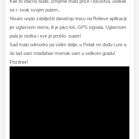
Kak to obično bude, izmjenili malo priče i iskustva, uslikali
se i- svak svojim putem..
Nisam uspio zabilježiti današnju trasu na Relieve aplikaciji
jer uglavnom nema, ili je jako loš, GPS signala. Uglavnom
pala je stotka i sve je prošlo- super!
Sad malo odmorko pa vidim dalje, u Petak mi dođu cure a
do tad sam mlađahan momak sam u velikom gradu!
Pozdrav!