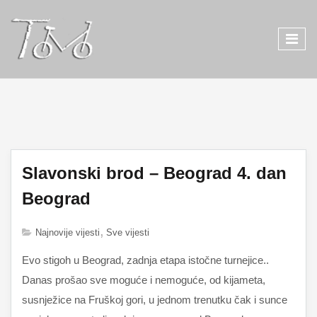
Slavonski brod – Beograd 4. dan
Beograd
Najnovije vijesti
Sve vijesti
Evo stigoh u Beograd, zadnja etapa istočne turnejice..
Danas prošao sve moguće i nemoguće, od kijameta,
susnježice na Fruškoj gori, u jednom trenutku čak i sunce