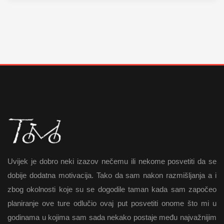
Uvijek je dobro neki izazov nečemu ili nekome posvetiti da se
dobije dodatna motivacija. Tako da sam nakon razmišljanja a i
zbog okolnosti koje su se dogodile taman kada sam započeo
planiranje ove ture odlučio ovaj put posvetiti onome što mi u
godinama u kojima sam sada nekako postaje među najvažnijim