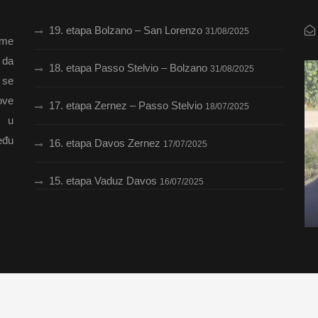
19. etapa Bolzano – San Lorenzo
31/08/2025
ome
 da
18. etapa Passo Stelvio – Bolzano
31/08/2025
 se
ove
17. etapa Zernez – Passo Stelvio
18/07/2025
i u
eđu
16. etapa Davos Zernez
17/07/2025
15. etapa Vaduz Davos
16/07/2025
Proudly presented by DESIGNUM 2022