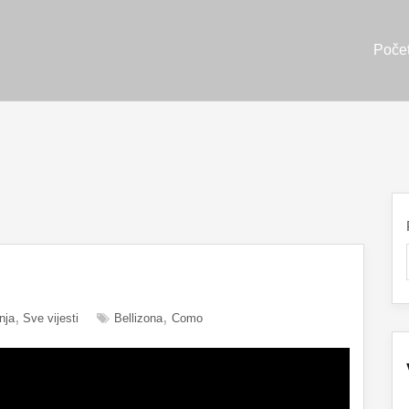
Poče
nja
Sve vijesti
Bellizona
Como