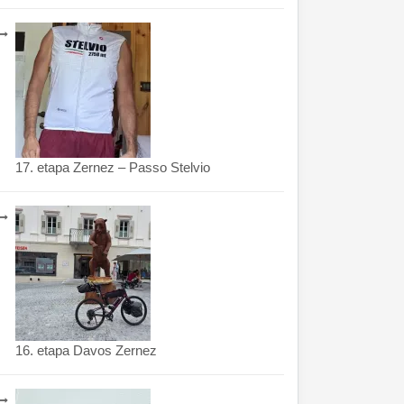
17. etapa Zernez – Passo Stelvio
16. etapa Davos Zernez