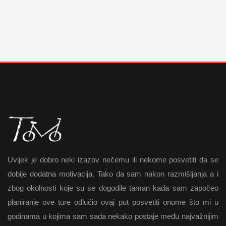
Uvijek je dobro neki izazov nečemu ili nekome posvetiti da se
dobije dodatna motivacija. Tako da sam nakon razmišljanja a i
zbog okolnosti koje su se dogodile taman kada sam započeo
planiranje ove ture odlučio ovaj put posvetiti onome što mi u
godinama u kojima sam sada nekako postaje među najvažnijim