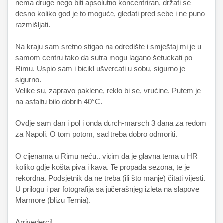
nema druge nego biti apsolutno koncentriran, držati se
desno koliko god je to moguće, gledati pred sebe i ne puno
razmišljati.
Na kraju sam sretno stigao na odredište i smještaj mi je u
samom centru tako da sutra mogu lagano šetuckati po
Rimu. Uspio sam i bicikl ušvercati u sobu, sigurno je
sigurno.
Velike su, zapravo paklene, reklo bi se, vrućine. Putem je
na asfaltu bilo dobrih 40°C.
Ovdje sam dan i pol i onda durch-marsch 3 dana za redom
za Napoli. O tom potom, sad treba dobro odmoriti.
O cijenama u Rimu neću.. vidim da je glavna tema u HR
koliko gdje košta piva i kava. Te propada sezona, te je
rekordna. Podsjetnik da ne treba (ili što manje) čitati vijesti.
U prilogu i par fotografija sa jučerašnjeg izleta na slapove
Marmore (blizu Ternia).
Arrivederci!