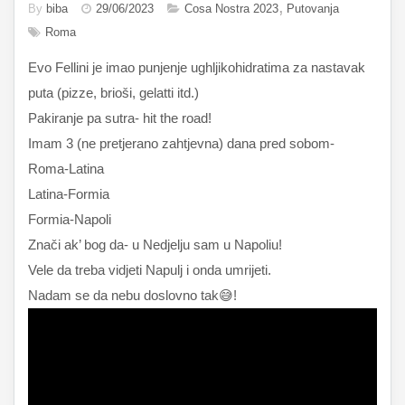
By
biba
29/06/2023
Cosa Nostra 2023
Putovanja
Roma
Evo Fellini je imao punjenje ughljikohidratima za nastavak
puta (pizze, brioši, gelatti itd.)
Pakiranje pa sutra- hit the road!
Imam 3 (ne pretjerano zahtjevna) dana pred sobom-
Roma-Latina
Latina-Formia
Formia-Napoli
Znači ak’ bog da- u Nedjelju sam u Napoliu!
Vele da treba vidjeti Napulj i onda umrijeti.
Nadam se da nebu doslovno tak😅!