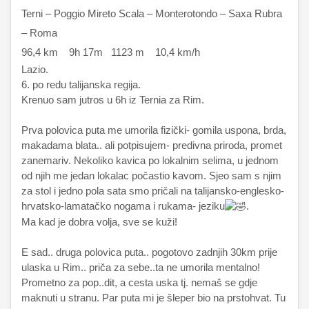
Terni – Poggio Mireto Scala – Monterotondo – Saxa Rubra
– Roma
96,4 km 9h 17m 1123 m 10,4 km/h
Lazio.
6. po redu talijanska regija.
Krenuo sam jutros u 6h iz Ternia za Rim.
Prva polovica puta me umorila fizički- gomila uspona, brda,
makadama blata.. ali potpisujem- predivna priroda, promet
zanemariv. Nekoliko kavica po lokalnim selima, u jednom
od njih me jedan lokalac počastio kavom. Sjeo sam s njim
za stol i jedno pola sata smo pričali na talijansko-englesko-
hrvatsko-lamatačko nogama i rukama- jeziku
.
Ma kad je dobra volja, sve se kuži!
E sad.. druga polovica puta.. pogotovo zadnjih 30km prije
ulaska u Rim.. priča za sebe..ta ne umorila mentalno!
Prometno za pop..dit, a cesta uska tj. nemaš se gdje
maknuti u stranu. Par puta mi je šleper bio na prstohvat. Tu