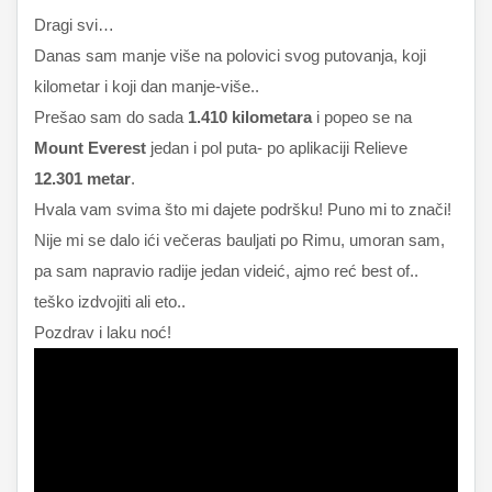
Dragi svi…
Danas sam manje više na polovici svog putovanja, koji
kilometar i koji dan manje-više..
Prešao sam do sada
1.410 kilometara
i popeo se na
Mount Everest
jedan i pol puta- po aplikaciji Relieve
12.301 metar
.
Hvala vam svima što mi dajete podršku! Puno mi to znači!
Nije mi se dalo ići večeras bauljati po Rimu, umoran sam,
pa sam napravio radije jedan videić, ajmo reć best of..
teško izdvojiti ali eto..
Pozdrav i laku noć!