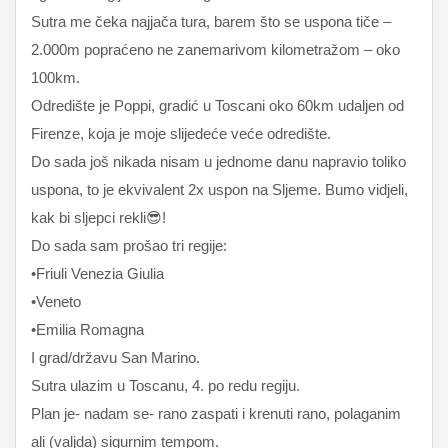
Sutra me čeka najjača tura, barem što se uspona tiče –
2.000m popraćeno ne zanemarivom kilometražom – oko
100km.
Odredište je Poppi, gradić u Toscani oko 60km udaljen od
Firenze, koja je moje slijedeće veće odredište.
Do sada još nikada nisam u jednome danu napravio toliko
uspona, to je ekvivalent 2x uspon na Sljeme. Bumo vidjeli,
kak bi sljepci rekli😎!
Do sada sam prošao tri regije:
•Friuli Venezia Giulia
•Veneto
•Emilia Romagna
I grad/državu San Marino.
Sutra ulazim u Toscanu, 4. po redu regiju.
Plan je- nadam se- rano zaspati i krenuti rano, polaganim
ali (valjda) sigurnim tempom.