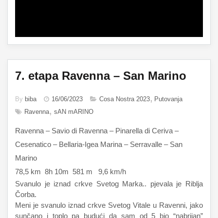
7. etapa Ravenna – San Marino
By
biba
16/06/2023
Cosa Nostra 2023
Putovanja
Ravenna
sAN mARINO
Ravenna – Savio di Ravenna – Pinarella di Ceriva –
Cesenatico – Bellaria-Igea Marina – Serravalle – San
Marino
78,5 km 8h 10m 581 m 9,6 km/h
Svanulo je iznad crkve Svetog Marka.. pjevala je Riblja
Čorba.
Meni je svanulo iznad crkve Svetog Vitale u Ravenni, jako
sunčano i toplo pa budući da sam od 5 bio “nabrijan”