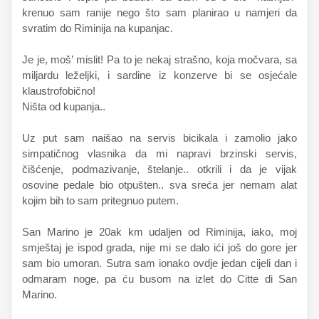
krenuo sam ranije nego što sam planirao u namjeri da
svratim do Riminija na kupanjac.
Je je, moš’ mislit! Pa to je nekaj strašno, koja močvara, sa
miljardu leželjki, i sardine iz konzerve bi se osjećale
klaustrofobično!
Ništa od kupanja..
Uz put sam naišao na servis bicikala i zamolio jako
simpatičnog vlasnika da mi napravi brzinski servis,
čišćenje, podmazivanje, štelanje.. otkrili i da je vijak
osovine pedale bio otpušten.. sva sreća jer nemam alat
kojim bih to sam pritegnuo putem.
San Marino je 20ak km udaljen od Riminija, iako, moj
smještaj je ispod grada, nije mi se dalo ići još do gore jer
sam bio umoran. Sutra sam ionako ovdje jedan cijeli dan i
odmaram noge, pa ću busom na izlet do Citte di San
Marino.